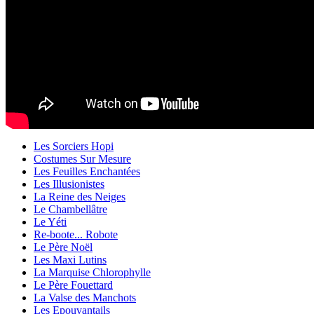
Les Sorciers Hopi
Costumes Sur Mesure
Les Feuilles Enchantées
Les Illusionistes
La Reine des Neiges
Le Chambellâtre
Le Yéti
Re-boote... Robote
Le Père Noël
Les Maxi Lutins
La Marquise Chlorophylle
Le Père Fouettard
La Valse des Manchots
Les Epouvantails