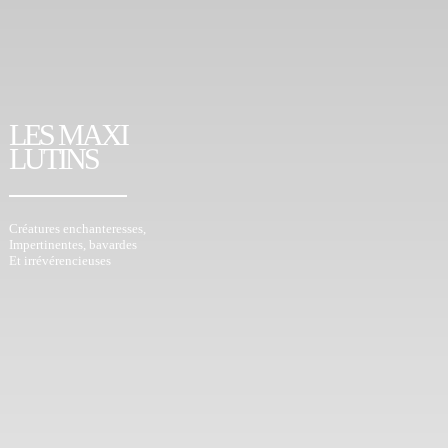
LES MAXI
LUTINS
Créatures enchanteresses,
Impertinentes, bavardes
Et irrévérencieuses