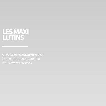
LES MAXI
LUTINS
Créatures enchanteresses,
Impertinentes, bavardes
Et irrévérencieuses