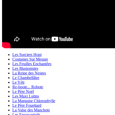
Les Sorciers Hopi
Costumes Sur Mesure
Les Feuilles Enchantées
Les Illusionistes
La Reine des Neiges
Le Chambellâtre
Le Yéti
Re-boote... Robote
Le Père Noël
Les Maxi Lutins
La Marquise Chlorophylle
Le Père Fouettard
La Valse des Manchots
Les Epouvantails