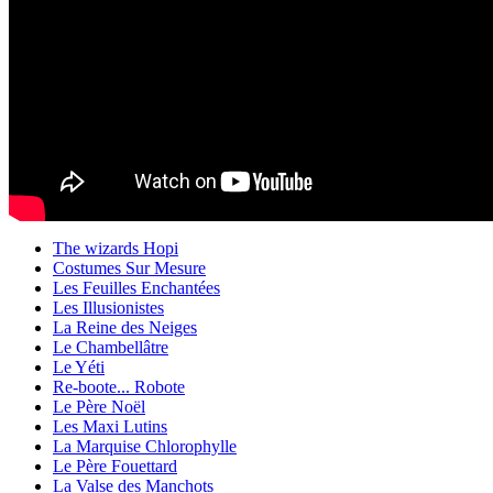
The wizards Hopi
Costumes Sur Mesure
Les Feuilles Enchantées
Les Illusionistes
La Reine des Neiges
Le Chambellâtre
Le Yéti
Re-boote... Robote
Le Père Noël
Les Maxi Lutins
La Marquise Chlorophylle
Le Père Fouettard
La Valse des Manchots