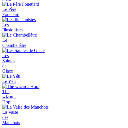
Le Père
Fouettard
Les
Illusionistes
Le
Chambellâtre
Les
Saintes
de
Glace
Le Yéti
The
wizards
Hopi
La Valse
des
Manchots