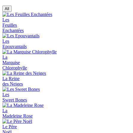
All
Les
Feuilles
Enchantées
Les
Epouvantails
La
Marquise
Chlorophylle
La Reine
des Neiges
Les
Sweet Bones
La
Madeleine Rose
Le Père
Noël